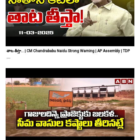
తాట తీస్తా... | CM Chandrababu Naidu Strong Warning | AP Assembly | TDP
....