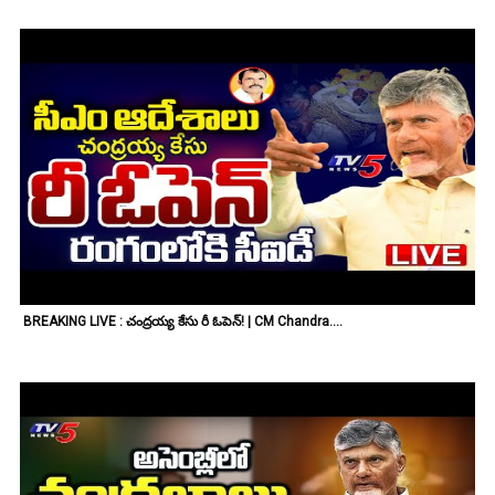
BREAKING LIVE : చంద్రయ్య కేసు రీ ఓపెన్! | CM Chandra....