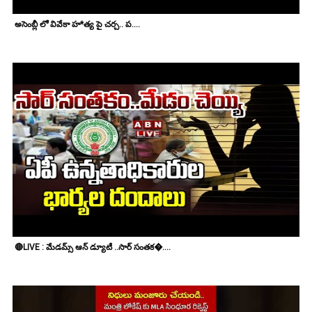
అసెంబ్లీ లో వివేకా హ*త్య పై చర్చ.. ప....
🔴LIVE : మేడమ్స్ ఆన్ డ్యూటీ ..సార్ సంతక�....