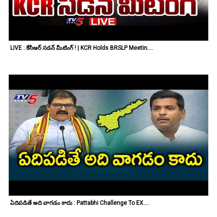
LIVE : కేసీఆర్ సడన్ మీటింగ్ ! | KCR Holds BRSLP Meetin....
ఏదిపడితే అది వాగడం కాదు : Pattabhi Challenge To EX....