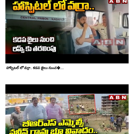
హాస్పిటల్ లో వర్రా.. కడప జైలు నుంచ�....