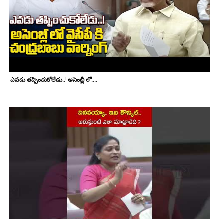
ఎవడు తప్పించుకోలేడు..! అసెంబ్లీ లో....