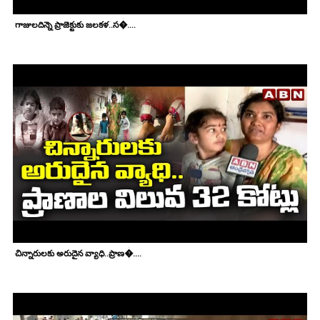
గాజులదిన్నె ప్రాజెక్టుకు జలకళ..స�....
చిన్నారులకు అరుదైన వ్యాధి..ప్రాణ�....