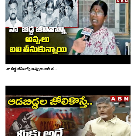
నా బిడ్డ జీవితాన్ని అప్పులు బలి త....