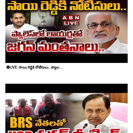
🔴LIVE: సాయి రెడ్డికి నోటీసులు.. ప్యాల....