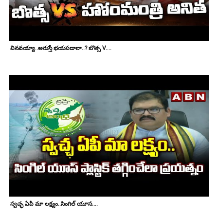
వినవయ్యా..అరుస్తే భయపడాలా..? బొత్స V....
స్వచ్ఛ ఏపీ మా లక్ష్యం..సింగిల్ యూస....