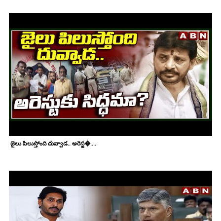
జైలు పిలుస్తోంది దువ్వాడ.. అరెస్ట�....