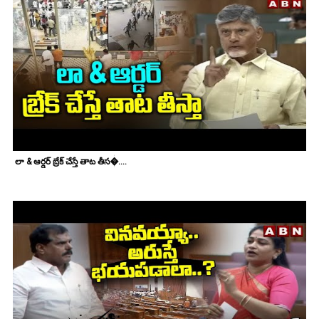
లా & ఆర్డర్ బ్రేక్ చేస్తే తాట తీస�....