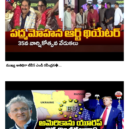
ముఖ్య అతిథిగా టీవీ5 ఎండీ రవీంద్రన�....