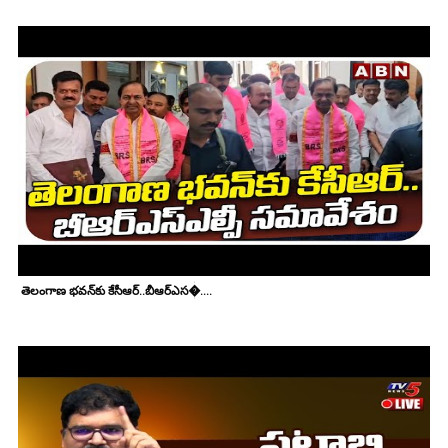
తెలంగాణ భవన్‌కు కేసీఆర్..బీఆర్ఎస�....