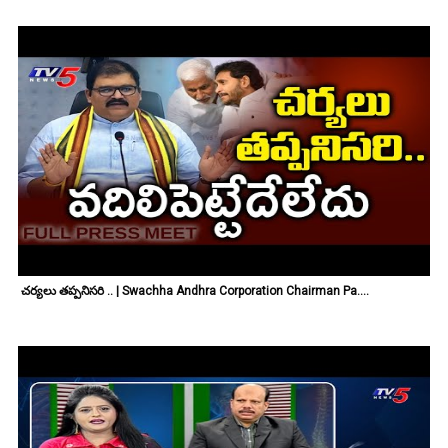
చర్యలు తప్పనిసరి .. | Swachha Andhra Corporation Chairman Pa....