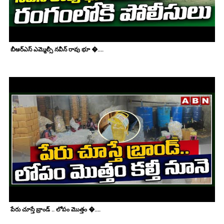
బీఆర్ఎస్ ఎమ్మెల్సీ నవీన్ రావు భూ �....
పేరు చూస్తే బ్రాండ్ .. లోపం మొత్తం �....