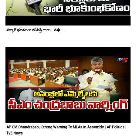
సర్కార్ భూములు కనిపిస్తే చాలు .. న�....
AP CM Chandrababu Strong Warning To MLAs in Assembly | AP Politics |
Tv5 News