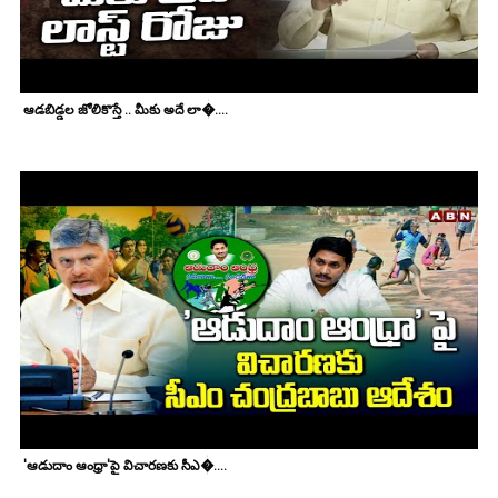
ఆడబిడ్డల జోలికొస్తే .. మీకు అదే లా�....
'ఆడుదాం ఆంధ్రా'పై విచారణకు సీఎ�....