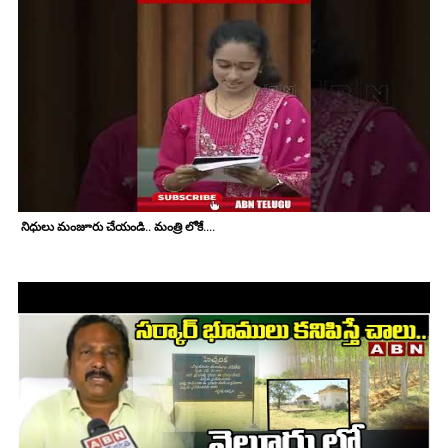
నిధులు మంజూరు చేయండి.. మంత్రి లోకే....