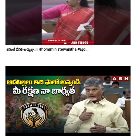
కమిటీ దేనికి అధ్యక్షా..! | #homrministervanitha #apc....