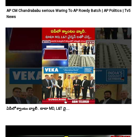
AP CM Chandrababu serious Waring To AP Rowdy Batch | AP Politics | Tv5
News
ఏపీలో క్వాంటం వ్యాలీ.. టాటా MD, L&T చై....