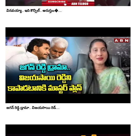
వినవయ్యా.. ఇది కౌన్సిల్.. అరుస్తుం�....
జగన్ రెడ్డి డ్రామా.. విజయసాయి రెడ్....