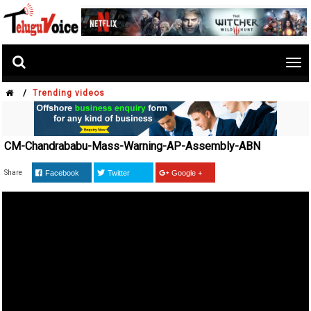
Tog
nav
/
Trending videos
CM-Chandrababu-Mass-Warning-AP-Assembly-ABN
Share
Facebook
Twitter
Google +