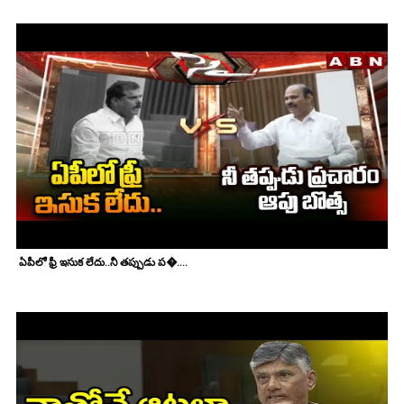
ఏపీలో ఫ్రీ ఇసుక లేదు..నీ తప్పుడు ప�....