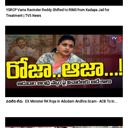
YSRCP Varra Ravinder Reddy Shifted to RIMS from Kadapa Jail for
Treatment | TV5 News
వదిలేది లేదు : EX Minister RK Roja In Adudam Andhra Scam - ACB To In....