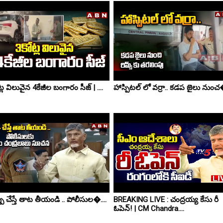
్ల విలువైన 4కేజీల బంగారం సీజ్ | ....
హాస్పిటల్ లో వర్రా.. కడప జైలు నుంచ�
పు చేస్తే తాట తీయండి .. పోలీసుల�....
BREAKING LIVE : చంద్రయ్య కేసు రీ
ఓపెన్! | CM Chandra....