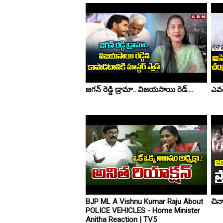
జగన్ రెడ్డి డ్రామా.. విజయసాయి రెడ్....
ఎవడు
BJP ML A Vishnu Kumar Raju About
చిన్
POLICE VEHICLES - Home Minister
Anitha Reaction | TV5