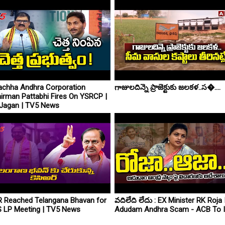
chha Andhra Corporation
గాజులదిన్నె ప్రాజెక్టుకు జలకళ..స�....
irman Pattabhi Fires On YSRCP |
Jagan | TV5 News
 Reached Telangana Bhavan for
వదిలేది లేదు : EX Minister RK Roja 
 LP Meeting | TV5 News
Adudam Andhra Scam - ACB To In.