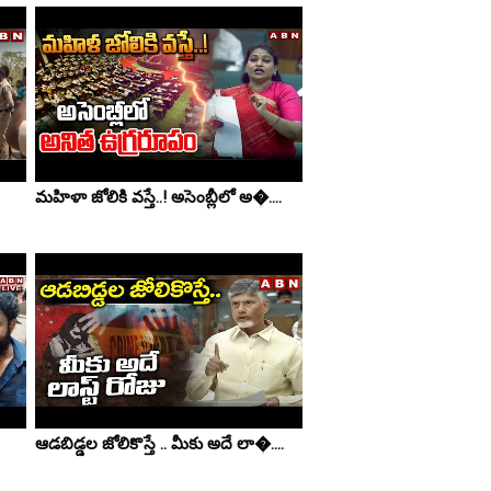
మహిళా జోలికి వస్తే..! అసెంబ్లీలో అ�....
ఆడబిడ్డల జోలికొస్తే .. మీకు అదే లా�....