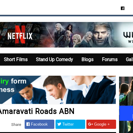
Short Films
Stand Up Comedy
Blogs
Forums
Gal
 Amaravati Roads ABN
Facebook
Twitter
Google +
Share