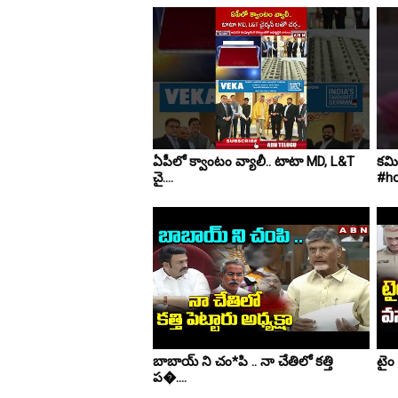
ఏపీలో క్వాంటం వ్యాలీ.. టాటా MD, L&T
కమిట
చై....
#ho
బాబాయ్ ని చం*పి .. నా చేతిలో కత్తి
టైం 
ప�....