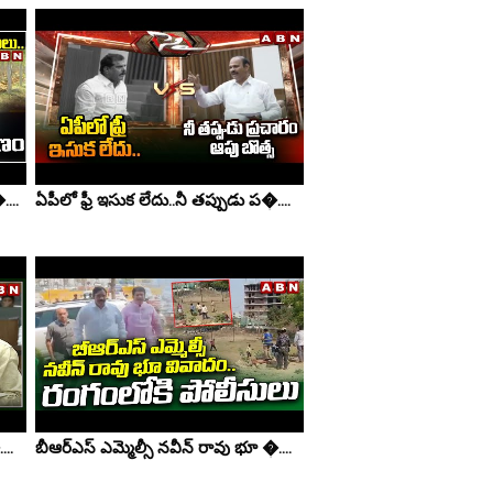
...
ఏపీలో ఫ్రీ ఇసుక లేదు..నీ తప్పుడు ప�....
..
బీఆర్ఎస్ ఎమ్మెల్సీ నవీన్ రావు భూ �....