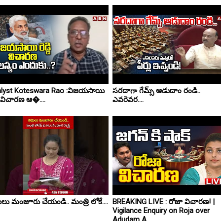
lyst Koteswara Rao :విజయసాయి
సరదాగా గేమ్స్ ఆడుదాం రండి..
డి విచారణ ఆ�....
ఎవరెవర....
ులు మంజూరు చేయండి.. మంత్రి లోకే....
BREAKING LIVE : రోజా విచారణ! |
Vigilance Enquiry on Roja over
Adudam A....