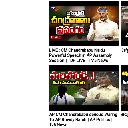
LIVE : CM Chandrababu Naidu
3కోట
Powerful Speech in AP Assembly
Session | TDP LIVE | TV5 News
AP CM Chandrababu serious Waring
తప్
To AP Rowdy Batch | AP Politics |
Tv5 News