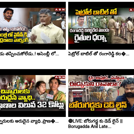
 తప్పించుకోలేడు..! అసెంబ్లీ లో....
పెట్రోల్ బాటిల్ తో రంగారెడ్డి కల�....
నారులకు అరుదైన వ్యాధి..ప్రాణ�....
🔴LIVE: బోరుగడ్డ కు డెడ్ లైన్ ||
Borugadda Anil Late....