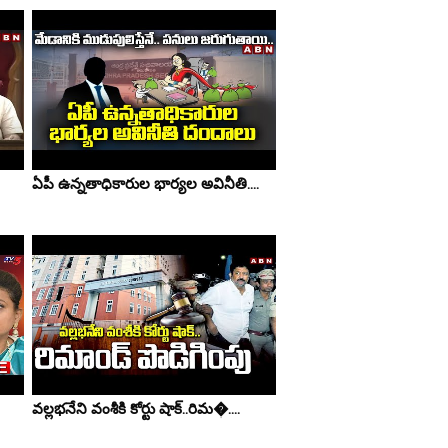
ఏపీ ఉన్నతాధికారుల భార్యల అవినీతి....
వల్లభనేని వంశీకి కోర్టు షాక్..రిమ�....