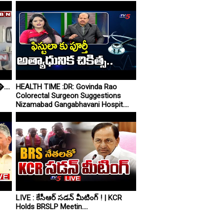
....
HEALTH TIME :DR: Govinda Rao
Colorectal Surgeon Suggestions
Nizamabad Gangabhavani Hospit....
LIVE : కేసీఆర్ సడన్ మీటింగ్ ! | KCR
Holds BRSLP Meetin....