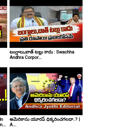
బంగ్లాలు,బాత్ టబ్లు కాదు : Swachha
Andhra Corpor....
In
అమెరికాను యూరప్ ధిక్కరించగలదా..? |
...
A....