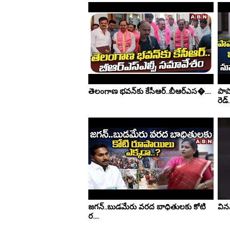
తెలంగాణ భవన్‌కు కేసీఆర్..బీఆర్ఎస�....
పాప
రెడ్..
జగన్..బుడమేరు వరద బాధితులకు కోటి
వినవ
ర....