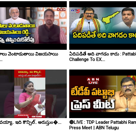
ాలు వెంటాడుతాయి విజయసాయి
ఏదిపడితే అది వాగడం కాదు : Pattab
..
Challenge To EX....
య్యా.. ఇది కౌన్సిల్.. అరుస్తుం�....
🔴LIVE : TDP Leader Pattabhi Ra
Press Meet | ABN Telugu