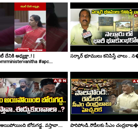
ీ దేనికి అధ్యక్షా..! |
సర్కార్ భూములు కనిపిస్తే చాలు .. న�.
mrministervanitha #apc....
అయిపోయింది బోరుగడ్డ.. వస్తావా.....
పారిపోండి..రౌడీలకు సీఎం చంద్రబాబ�..