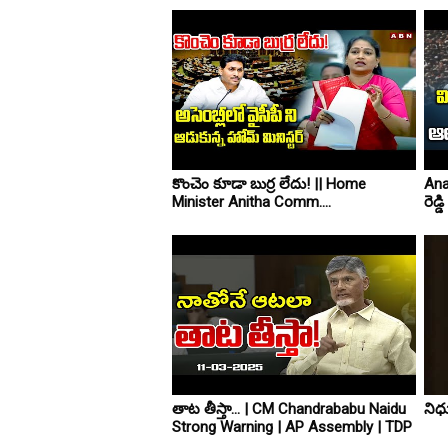
కొంచెం కూడా బుర్ర లేదు! || Home
Ana
Minister Anitha Comm....
రెడ్
తాట తీస్తా... | CM Chandrababu Naidu
నిధ
Strong Warning | AP Assembly | TDP
....