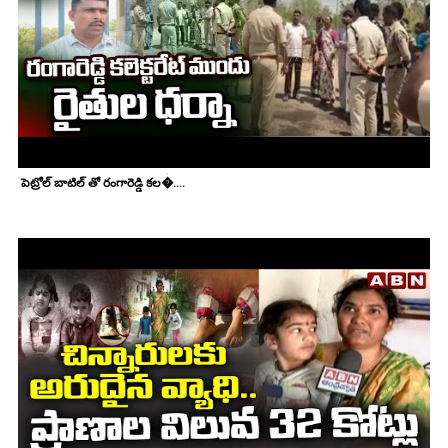
పెట్రోల్ బాటిల్ తో రంగారెడ్డి కల�....