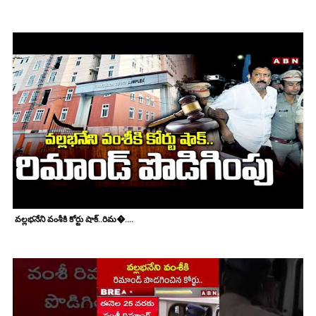
వల్లభనేని వంశీకి కోర్టు షాక్..రిమ�....