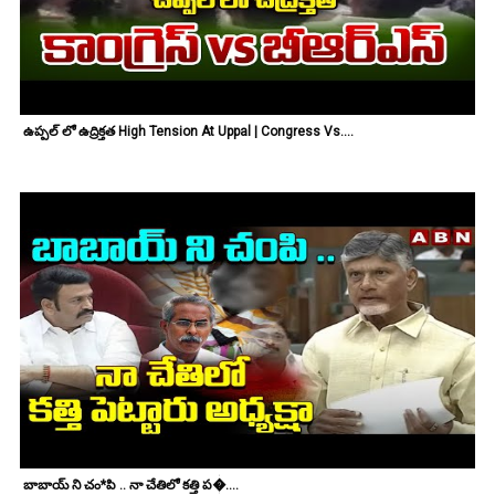
ఉప్పల్ లో ఉద్రిక్తత High Tension At Uppal | Congress Vs....
బాబాయ్ ని చం*పి .. నా చేతిలో కత్తి ప�....