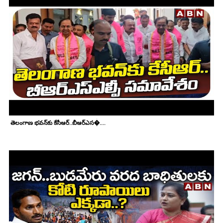
తెలంగాణ భవన్‌కు కేసీఆర్..బీఆర్ఎస�....