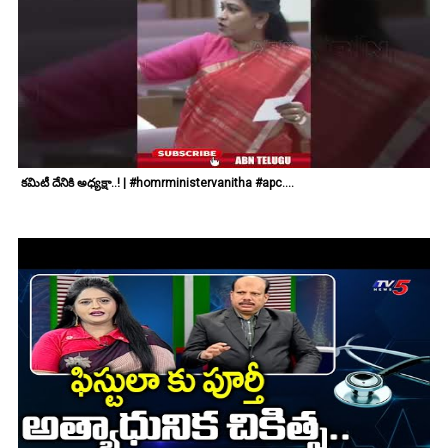
కమిటీ దేనికి అధ్యక్షా..! | #homrministervanitha #apc....