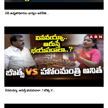
ఏపీ ఉన్నతాధికారుల భార్యల అవినీతి....
వినవయ్యా..అరుస్తే భయపడాలా..? బొత్స V....