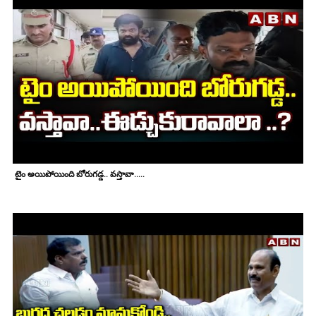
టైం అయిపోయింది బోరుగడ్డ.. వస్తావా.....