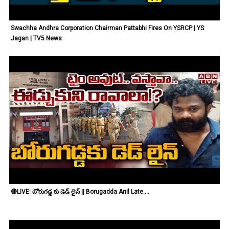
Swachha Andhra Corporation Chairman Pattabhi Fires On YSRCP | YS
Jagan | TV5 News
🔴LIVE: బోరుగడ్డ కు డెడ్ లైన్ || Borugadda Anil Late....