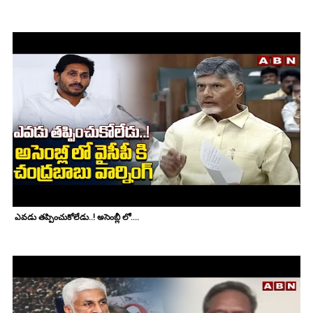
ఎవడు తప్పించుకోలేడు..! అసెంబ్లీ లో....