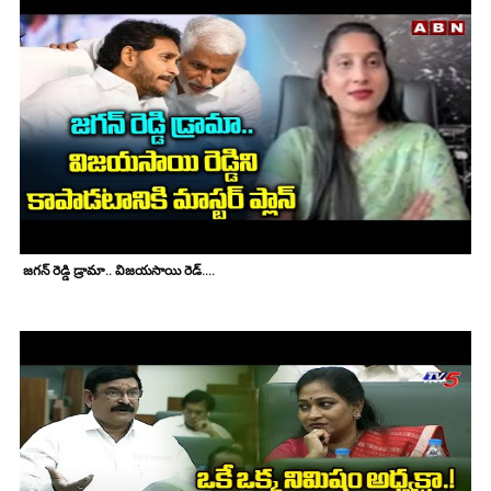
జగన్ రెడ్డి డ్రామా.. విజయసాయి రెడ్....