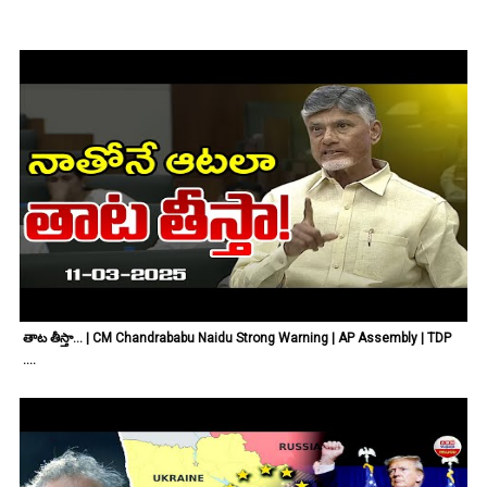
తాట తీస్తా... | CM Chandrababu Naidu Strong Warning | AP Assembly | TDP
....