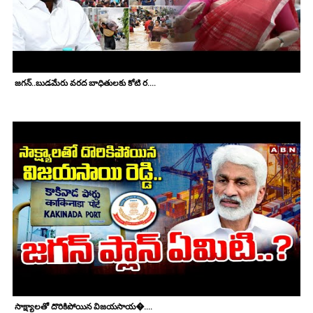
జగన్..బుడమేరు వరద బాధితులకు కోటి ర....
సాక్ష్యాలతో దొరికిపోయిన విజయసాయ�....