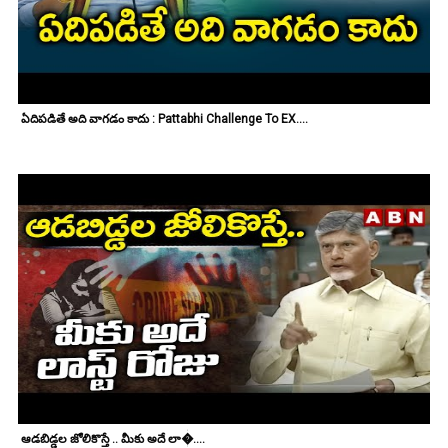
ఏదిపడితే అది వాగడం కాదు : Pattabhi Challenge To EX....
ఆడబిడ్డల జోలికొస్తే .. మీకు అదే లా�....