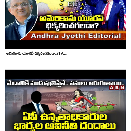
అమెరికాను యూరప్ ధిక్కరించగలదా..? | A....