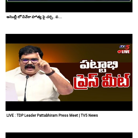
అసెంబ్లీ లో వివేకా హ*త్య పై చర్చ.. ప....
LIVE : TDP Leader Pattabhiram Press Meet | TV5 News