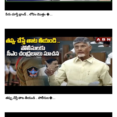
పేరు చూస్తే బ్రాండ్ .. లోపం మొత్తం �....
తప్పు చేస్తే తాట తీయండి .. పోలీసుల�....