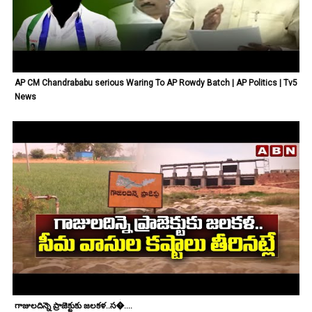
AP CM Chandrababu serious Waring To AP Rowdy Batch | AP Politics | Tv5
News
గాజులదిన్నె ప్రాజెక్టుకు జలకళ..స�....