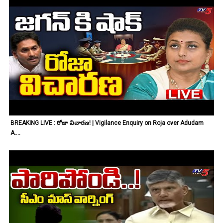
BREAKING LIVE : రోజా విచారణ! | Vigilance Enquiry on Roja over Adudam
A....