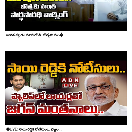
బురద చల్లడం మానుకోండి..బొత్సకు మం�....
🔴LIVE: సాయి రెడ్డికి నోటీసులు.. ప్యాల....