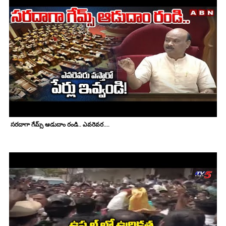
సరదాగా గేమ్స్ ఆడుదాం రండి.. ఎవరెవర....