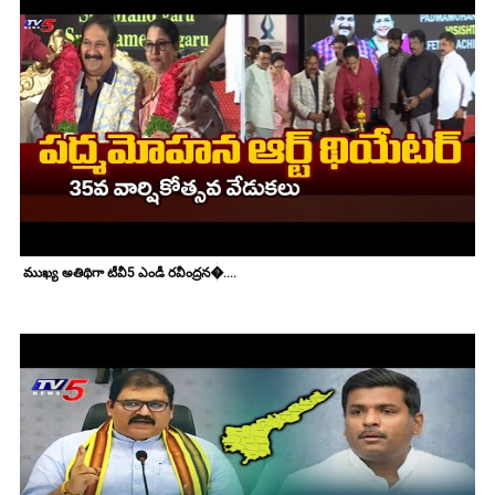
ముఖ్య అతిథిగా టీవీ5 ఎండీ రవీంద్రన�....