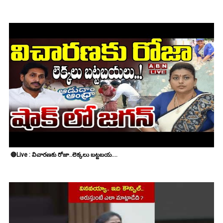
🔴Live : విచారణకు రోజా..లెక్కలు బట్టబయ....