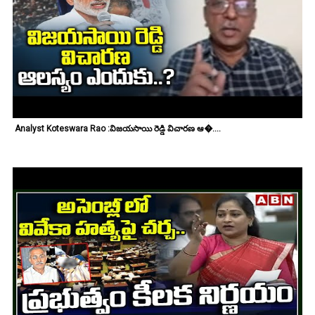
Analyst Koteswara Rao :విజయసాయి రెడ్డి విచారణ ఆ�....