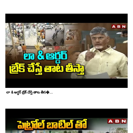
లా & ఆర్డర్ బ్రేక్ చేస్తే తాట తీస�....