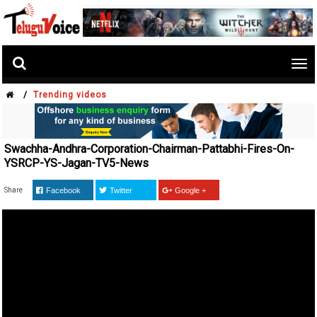
Tog
nav
/
Trending videos
Swachha-Andhra-Corporation-Chairman-Pattabhi-Fires-On-
YSRCP-YS-Jagan-TV5-News
Share
Facebook
Twitter
Google +