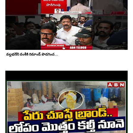
వల్లభనేని వంశీకి రిమాండ్ పొడగించ....