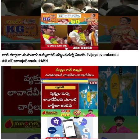
లాల్ దర్వాజా మహంకాళి అమ్మవారిని దర్శించుకున్న విజయ్ #vijaydevarakonda
##LalDarwajaBonalu #ABN