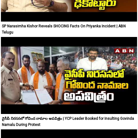
SP Narasimha Kishor Reveals SHOCING Facts On Priyanka Incident | ABN
Telugu
వైసీపీ నిరసనలో గోవింద నామాల అపవిత్రం | YCP Leader Booked for Insulting Govinda
Namalu During Protest