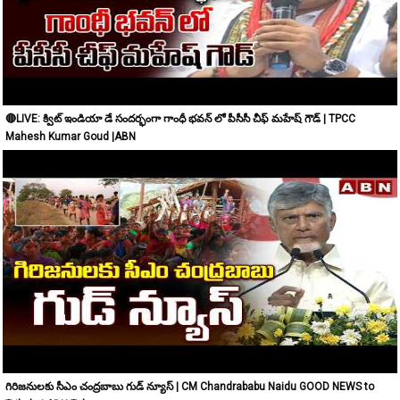
🔴LIVE: క్విట్ ఇండియా డే సందర్భంగా గాంధీ భవన్ లో పీసీసీ చీఫ్ మహేష్ గౌడ్ | TPCC
Mahesh Kumar Goud |ABN
గిరిజనులకు సీఎం చంద్రబాబు గుడ్ న్యూస్ | CM Chandrababu Naidu GOOD NEWS to