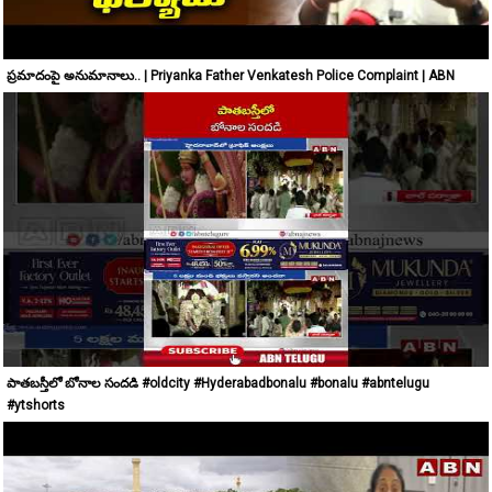
ప్రమాదంపై అనుమానాలు.. | Priyanka Father Venkatesh Police Complaint | ABN
పాతబస్తీలో బోనాల సందడి #oldcity #Hyderabadbonalu #bonalu #abntelugu
#ytshorts