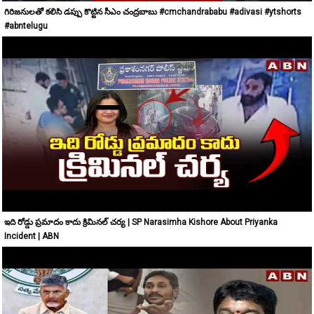
గిరిజనులతో కలిసి డప్పు కొట్టిన సీఎం చంద్రబాబు #cmchandrababu #adivasi #ytshorts
#abntelugu
ఇది రోడ్డు ప్రమాదం కాదు క్రిమినల్ చర్య | SP Narasimha Kishore About Priyanka
Incident | ABN