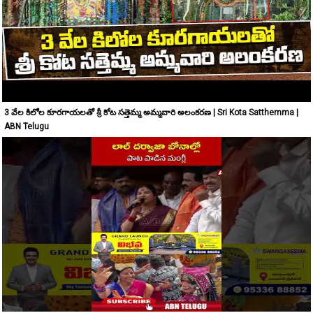
3 వేల కిలోల కూరగాయలతో శ్రీ కోట సత్తెమ్మ అమ్మవారి అలంకరణ | Sri Kota Satthemma |
ABN Telugu