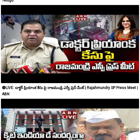
Telugu
🔴LIVE: డాక్టర్ ప్రియాంక కేసు పై రాజమండ్రి ఎస్పీ ప్రెస్ మీట్ | Rajahmundry SP Press Meet |
ABN