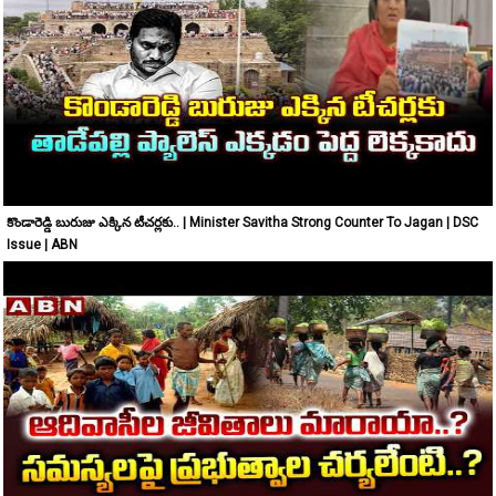
కొండారెడ్డి బురుజు ఎక్కిన టీచర్లకు.. | Minister Savitha Strong Counter To Jagan | DSC
Issue | ABN