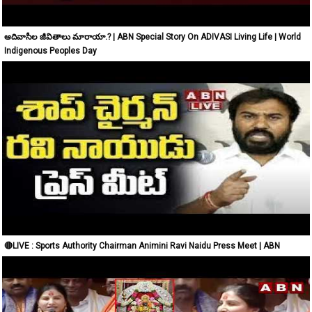
ఆదివాసీల జీవితాలు మారాయా.? | ABN Special Story On ADIVASI Living Life | World
Indigenous Peoples Day
🔴LIVE : Sports Authority Chairman Animini Ravi Naidu Press Meet | ABN