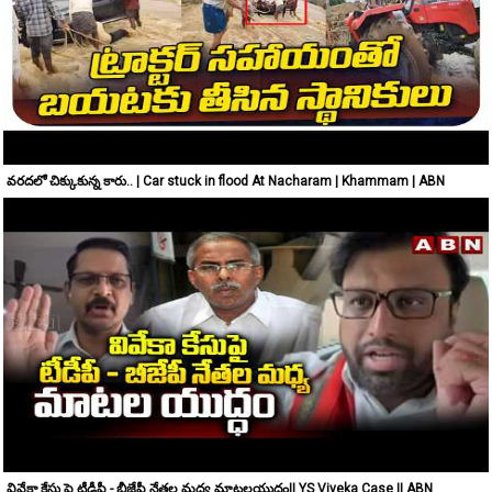
వరదలో చిక్కుకున్న కారు.. | Car stuck in flood At Nacharam | Khammam | ABN
వివేకా కేసు పై టీడీపీ - బీజేపీ నేతల మధ్య మాటలయుద్ధం|| YS Viveka Case || ABN