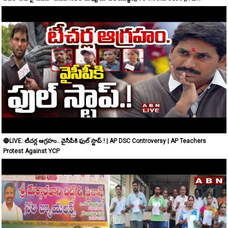
🔴LIVE: టీచర్ల ఆగ్రహం.. వైసీపీకి ఫుల్ స్టాప్.! | AP DSC Controversy | AP Teachers
Protest Against YCP