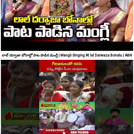
లాల్ దర్వాజా బోనాల్లో పాట పాడిన మంగ్లీ | Mangli Singing At lal Darwaza Bonalu | ABN