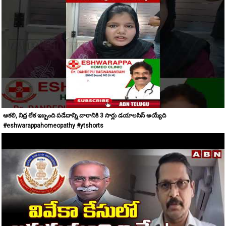
ఆకలి, నిద్ర లేక ఇబ్బంది పడేదాన్ని వారానికి 3 సార్లు డయాలసిస్ అయ్యేది
#eshwarappahomeopathy #ytshorts