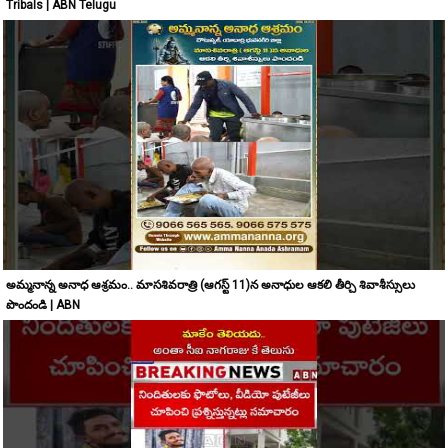
Tribals | ABN Telugu
అమ్మనాన్న అనాధ ఆశ్రమం.. మాసశివరాత్రి (ఆగస్ట్ 11)న అనాధుల ఆకలి తీర్చి శివాశీస్సులు
పొందండి | ABN