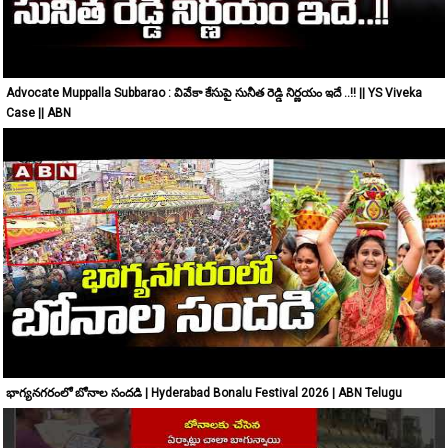
Advocate Muppalla Subbarao : వివేకా కేసుపై సునీత రెడ్డి నిర్ణయం ఇదే ..!! || YS Viveka
Case || ABN
భాగ్యనగరంలో బోనాల సందడి | Hyderabad Bonalu Festival 2026 | ABN Telugu