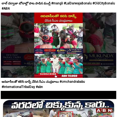
లాల్ దర్వాజా బోనాల్లో పాట పాడిన మంగ్లీ #mangli #LalDarwajaBonalu #OldCityBonalu
#ABN
ఆదివాసీలతో కలిసి డాన్స్ చేసిన సీఎం చంద్రబాబు #cmchandrababu
#InternationalTribalDay #abn