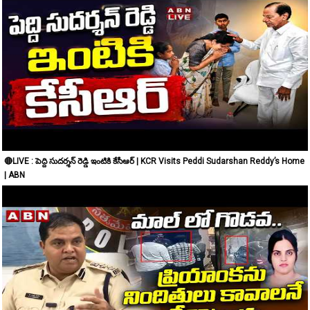
🔴LIVE : పెద్ది సుదర్శన్ రెడ్డి ఇంటికి కేసీఆర్ | KCR Visits Peddi Sudarshan Reddy’s Home
| ABN