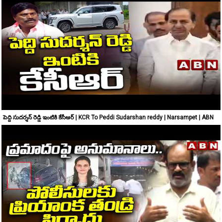
పెద్ది సుదర్శన్ రెడ్డి ఇంటికి కేసీఆర్ | KCR To Peddi Sudarshan reddy | Narsampet | ABN